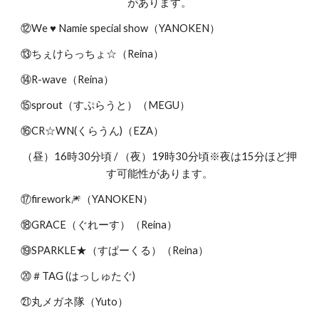
があります。
⑫We ♥ Namie special show（YANOKEN）
⑬ちぇけらっちょ☆（Reina）
⑭R-wave（Reina）
⑮sprout（すぷらうと）（MEGU）
⑯CR☆WN(くらうん)（EZA）
（昼）16時30分頃 / （夜）19時30分頃※夜は15分ほど押
す可能性があります。
⑰firework🎆（YANOKEN）
⑱GRACE（ぐれーす）（Reina）
⑲SPARKLE★（すぱーくる）（Reina）
⑳＃TAG (はっしゅたぐ)
㉑丸メガネ隊（Yuto）