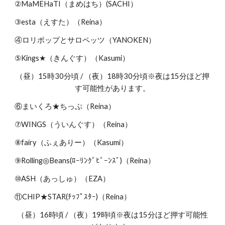
②MaMEHaTI（まめはち）(SACHI）
③esta（えすた）（Reina）
④ロリポップとサロペッツ（YANOKEN）
⑤Kings★（きんぐす）（Kasumi）
（昼）15時30分頃 / （夜）18時30分頃※夜は15分ほど押
す可能性があります。
⑥まいくろ★ちっぷ（Reina）
⑦WINGS（ういんぐす）（Reina）
⑧fairy（ふぇありー）（Kasumi）
⑨Rolling◎Beans(ﾛｰﾘﾝｸﾞﾋﾞｰﾝｽﾞ)（Reina）
⑩ASH（あっしゅ）（EZA）
⑪CHIP★STAR(ﾁｯﾌﾟｽﾀｰ)（Reina）
（昼）16時頃 / （夜）19時頃※夜は15分ほど押す可能性